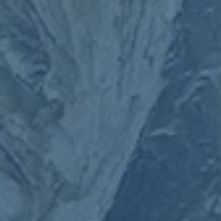
从青涩到老练 克罗斯与皇马的相互成就
克罗斯加盟皇马，并非从零开始，而是带着在德甲和世界杯上早
已证明过的实力而来。真正让他从优秀中场跃升为“最伟大的球员
之一”的，是在伯纳乌经历的这些年。皇马提供的是一个足够大的
舞台、多线争冠的压力环境和顶级队友的竞争与协作，而克罗斯
则用自己的稳定和自律，证明了自己不仅能适应这个舞台，还能
成为舞台中心的一部分。