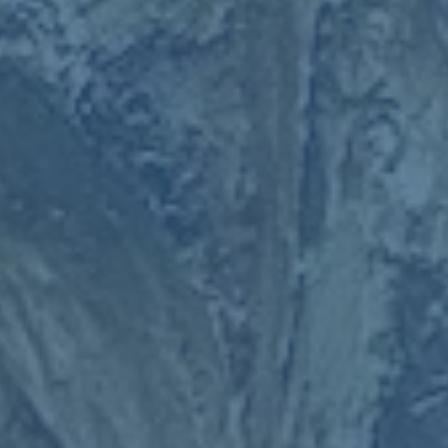
野、脚法以及对时机的拿捏，稍有偏差，就可能变成一次不起眼
的丢球。而克罗斯做这一切时，却显得淡然自若，好像只是完成
了一个再普通不过的中场传球。
安切洛蒂的眼光 战术体系中最可靠的“支点”
安帅向来以善用中场著称，他对“最伟大的球员之一”的评判标
准，并不仅仅是看球星光环和个人数据，更看重的是球员能否在
关键节点成为体系的支点。在他的战术理念中，控制节奏与心理
秩序同样重要。克罗斯恰好是能够平衡这两者的人 当球队领先
时，他通过稳健传控让比赛节奏稳定下来 当球队落后时，他则提
高出球速度，帮助队友快速找到空当。
对一名主教练来说，最珍贵的球员不是每场都轰入世界波的天
才，而是那种可以放心地交给他球权、节奏甚至局面的球员。这
也是为什么安帅会用“皇马拥有他真幸运”这样的表达 在最高级别
的对抗中 能拥有一个不用担心掉链子的中场指挥官 对教练而言
几乎是一种奢侈。战术板上复杂的箭头与线路，最终都要通过球
员的脚与头脑去实现，克罗斯无疑是那些箭头最可靠的承载者之
一。