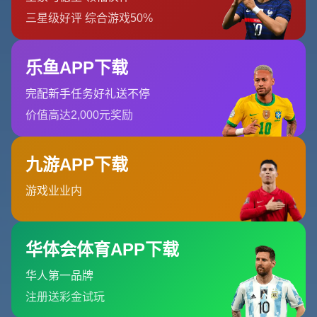
把克罗斯放进“最伟大的球员之一”这一讨论，看似大胆，实则并
不夸张。中场位置向来低调，但真正懂球的人都明白 决定比赛节
奏的往往不是进球者 而是掌控皮球的人。托尼 克罗斯正是这样
的存在。他的技术特点并不花哨，却近乎教科书式标准 他在传球
节奏、落点控制和比赛阅读上的能力，已经超越了“优秀”范畴，
接近一种艺术化的稳定。