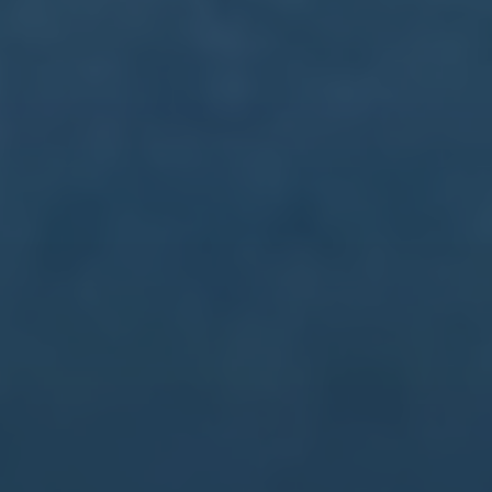
安帅之言的真正含义 一段足以被铭记的中场传奇
当安切洛蒂说出“克罗斯是最伟大的球员之一 皇马拥有他真幸运”
这句话时，他代表的不只是个人喜好，更是教练视角下对一名中
场球员价值的全面肯定。伟大 并不总是以进球数或个人奖项衡量
有时是一种长期稳定贡献下的内在分量。克罗斯用一次次的合理
选择、精准传球和冷静决定，为皇马赢得了无数关键时刻的主动
权，而皇马则用最高规格的舞台与无数高压考验，让这位中场大
师的名字变得更加厚重。
从技术到气质 从战术作用到更衣室影响，从个人成长到球队历
史，这一切交织在一起，让“最伟大的球员之一”和“真幸运”不再只
是热搜上的几个关键词，而是一段真实发生过的足球故事 一段关
于中场艺术 皇马气质 与双向成就的传奇篇章。
联系世界杯直播
18836557140