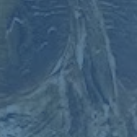
在高强度比赛中仍能保持稳定的传控效率，这种能力对于一支习
惯在欧冠、国家德比等高压场景中作战的豪门来说，价值难以量
化。更重要的是，他赋予皇马的不仅是技术上的优势 更是气质上
的沉稳与自信。当你知道身后有一个几乎不会在关键时刻失误的
中场组织者时，整支球队的心态都会不同。
案例一 从欧冠之夜看中场大师的决定性
想真正理解“皇马拥有他真幸运”的含义，不妨回顾几场关键的欧
冠之夜。在一些看似势均力敌的淘汰赛中，皇马之所以能在逆境
中找到比赛节奏，很大程度上依赖的就是克罗斯在中场那种“慢中
带快 快中有序”的掌控方式。当对手试图通过压迫打乱皇马的组
织时，克罗斯往往会主动靠近后卫线要球，用连续的短传和横向
调度消解对手的逼抢强度 然后在对方产生犹豫的一瞬间，送出穿
透性极强的直塞或长传。
有一类画面在皇马球迷中已经非常经典 克罗斯在中圈附近轻描淡
写地抬头观察，然后一脚弧线长传越过防线，准确找到前插的边
锋或中锋。这个动作看上去并不激烈，却极大改变了比赛的局
势。这种能力并非所有中场都具备，它要求球员拥有极高的视