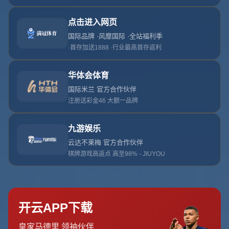
安帅-克罗斯是最伟大的球员之一 皇马拥有他真幸运
作者：世界杯直播
发布时间：2026-08-09T02:00:03+08:00
点
击：
安帅盛赞的背后 皇马与克罗斯的双向成就
在现代足坛的喧嚣声中，很少有评价能像安切洛蒂那句话一样掷
地有声——克罗斯是最伟大的球员之一，皇马拥有他真幸运。这
既不是客套话，也不是简单的赛后恭维，而是对一位中场大师长
期稳定表现、冠军履历和无形价值的高度概括。当我们试图理解
这句话背后的深意时，就会发现，它实际上指向了一个更宏观的
主题 一名顶级中场如何改变球队的气质与时代走向，以及皇马在
克罗斯身上收获的远不止是几个赛季的辉煌，更是一段可以被载
入足球史册的黄金记忆。
技术与视野 克罗斯为何配得上“最伟大之一”