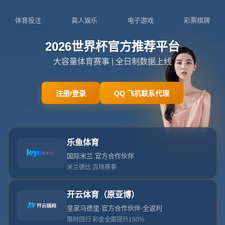
NEWS
新闻中心
新闻中心
公司新闻
行业新闻